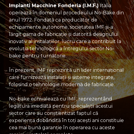
Impianti Macchine Fonderia (I.M.F.)
Italia
operează în domeniul procedeului No-Bake din
anul 1972. Fondată ca producător de
echipamente autonome, societatea IMF şi-a
lărgit gama de fabricaţie şi datorită designului
inovativ al instalaţiilor, lucru care a contribuit la
evoluţia tehnologică a întregului sector No-
bake pentru turnătorie.
În prezent, IMF reprezintă un lider internaţional
care furnizează instalaţii şi sisteme integrate,
folosind o tehnologie modernă de fabricaţie.
No-bake echivalează cu IMF, reprezentând
legătura imediată pentru specialiştii acestui
sector care au conştientizat faptul că
experienţa dobândită în toţi aceşti ani constituie
cea mai bună garanţie în operarea cu aceste