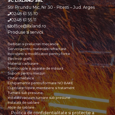
SC LIXLAND SRL
Str Prundu Mic, Nr 30 - Pitesti – Jud. Arges
0248 61 55 10
0248 61 55 11
office@lixland.ro
Produse si servicii
Debitari si prelucrari mecanice
Servicii pentru materiale refractare
Inoculanti si modificatori pentru fonte
Electrozi grafit
Material carburare
Termocuple și aparate de măsură
Suporti pentru miezuri
Chituri metalice
Echipamente pentru formare NO BAKE
Cuptoare topire, mentinere si tratament
Turnare sub presiune
Instalatii vacuum turnare sub presiune
Instalatii de sablare
Alice de sablare
Politica de confidentialitate si protectie a