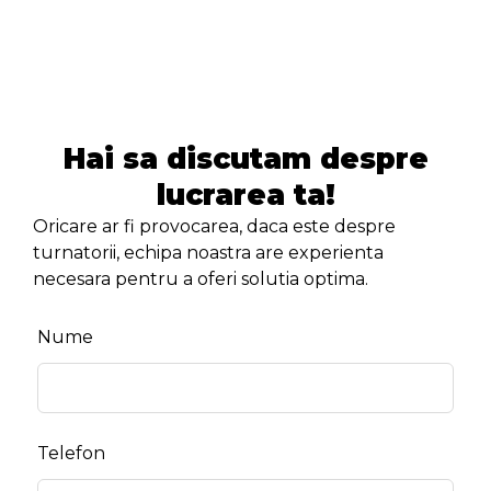
Hai sa discutam despre
lucrarea ta!
Oricare ar fi provocarea, daca este despre
turnatorii, echipa noastra are experienta
necesara pentru a oferi solutia optima.
Leave
Nume
this
field
blank
Telefon