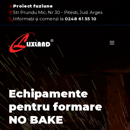
Sari
Proiect fuziune
la
Str Prundu Mic, Nr 30 - Pitesti, Jud. Arges
conținut
Informații și comenzi la
0248 61 55 10
Meniu
Echipamente
pentru formare
NO BAKE