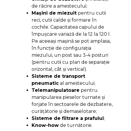
de răcire a amestecului;
Maşini de miezuit
pentru cutii
reci, cutii calde şi formare în
cochile. Capacitatea capului de
împuşcare variază de la 12 la 120 l.
Pe aceeaşi maşină se pot amplasa,
în funcţie de configuraţia
miezului, un post sau 3-4 posturi
(pentru cutii cu plan de separaţie
orizontal, cât şi vertical).
Sisteme de transport
pneumatic
al amestecului;
Telemanipulatoare
pentru
manipularea pieselor turnate şi
forjate în sectoarele de dezbatere,
curăţătorie şi demaselotare;
Sisteme de filtrare a prafului
;
Know-how
de turnătorie.